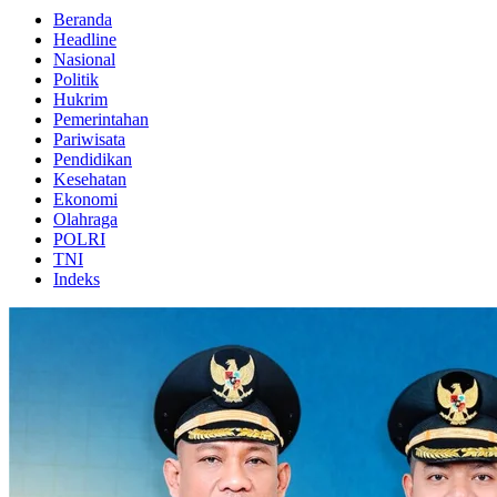
Beranda
Headline
Nasional
Politik
Hukrim
Pemerintahan
Pariwisata
Pendidikan
Kesehatan
Ekonomi
Olahraga
POLRI
TNI
Indeks