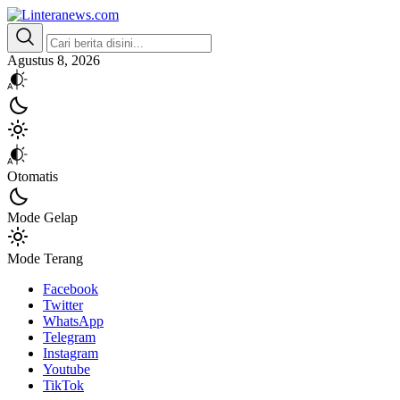
Linteranews.com
Lintas Informasi Tercepat dan Akurat
Agustus 8, 2026
Otomatis
Mode Gelap
Mode Terang
Facebook
Twitter
WhatsApp
Telegram
Instagram
Youtube
TikTok