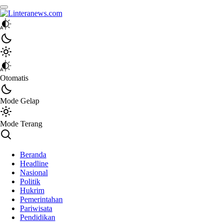
Linteranews.com
Lintas Informasi Tercepat dan Akurat
Otomatis
Mode Gelap
Mode Terang
Beranda
Headline
Nasional
Politik
Hukrim
Pemerintahan
Pariwisata
Pendidikan