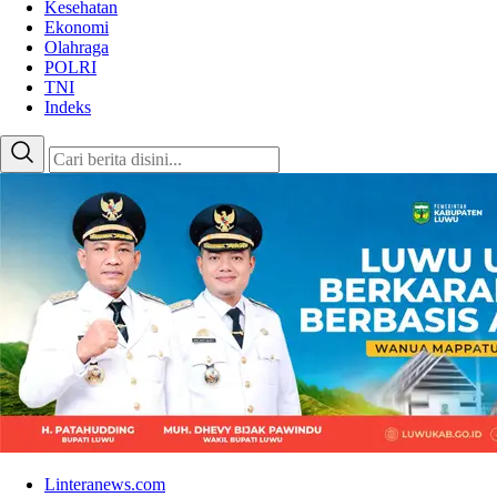
Kesehatan
Ekonomi
Olahraga
POLRI
TNI
Indeks
Linteranews.com