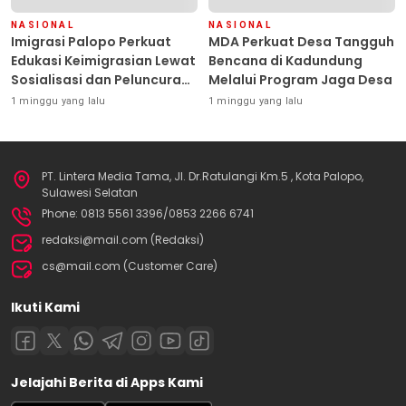
NASIONAL
NASIONAL
Imigrasi Palopo Perkuat
MDA Perkuat Desa Tangguh
Edukasi Keimigrasian Lewat
Bencana di Kadundung
Sosialisasi dan Peluncuran
Melalui Program Jaga Desa
Inovasi Chatbot “IT CHIKA”
1 minggu yang lalu
1 minggu yang lalu
PT. Lintera Media Tama, Jl. Dr.Ratulangi Km.5 , Kota Palopo,
Sulawesi Selatan
Phone: 0813 5561 3396/0853 2266 6741
redaksi@mail.com (Redaksi)
cs@mail.com (Customer Care)
Ikuti Kami
Jelajahi Berita di Apps Kami