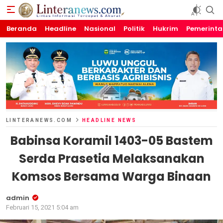
Beranda
Linteranews.com
Lintas Informasi Tercepat dan Akurat
Headline
Nasional
Politik
Hukrim
Pemerint
LINTERANEWS.COM
HEADLINE NEWS
Babinsa Koramil 1403-05 Bastem
Serda Prasetia Melaksanakan
Komsos Bersama Warga Binaan
admin
Februari 15, 2021 5:04 am