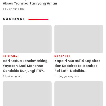
Akses Transportasi yang Aman
5 bulan yang lalu
NASIONAL
NASIONAL
NASIONAL
Hari Kedua Benchmarking,
Kapolri Mutasi 14 Kapolres
Yayasan Andi Manenne
dan Kapolresta, Kombes
Cendekia Kunjungi ITNY
Pol Safi’i Nafsikin
Yogyakarta
Mengemban Amanah
1 hari yang lalu
1 minggu yang lalu
Pimpin Polresta Kendari