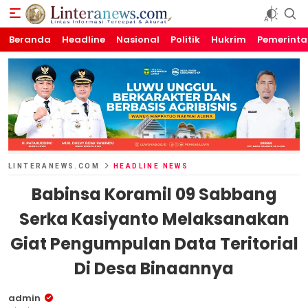
Beranda
Linteranews.com
Lintas Informasi Tercepat dan Akurat
Headline
Nasional
Politik
Hukrim
Pemerint
LINTERANEWS.COM
HEADLINE NEWS
Babinsa Koramil 09 Sabbang
Serka Kasiyanto Melaksanakan
Giat Pengumpulan Data Teritorial
Di Desa Binaannya
admin