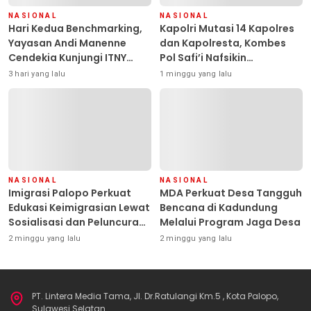
NASIONAL
NASIONAL
Hari Kedua Benchmarking,
Kapolri Mutasi 14 Kapolres
Yayasan Andi Manenne
dan Kapolresta, Kombes
Cendekia Kunjungi ITNY
Pol Safi’i Nafsikin
Yogyakarta
Mengemban Amanah
3 hari yang lalu
1 minggu yang lalu
Pimpin Polresta Kendari
NASIONAL
NASIONAL
Imigrasi Palopo Perkuat
MDA Perkuat Desa Tangguh
Edukasi Keimigrasian Lewat
Bencana di Kadundung
Sosialisasi dan Peluncuran
Melalui Program Jaga Desa
Inovasi Chatbot “IT CHIKA”
2 minggu yang lalu
2 minggu yang lalu
PT. Lintera Media Tama, Jl. Dr.Ratulangi Km.5 , Kota Palopo,
Sulawesi Selatan