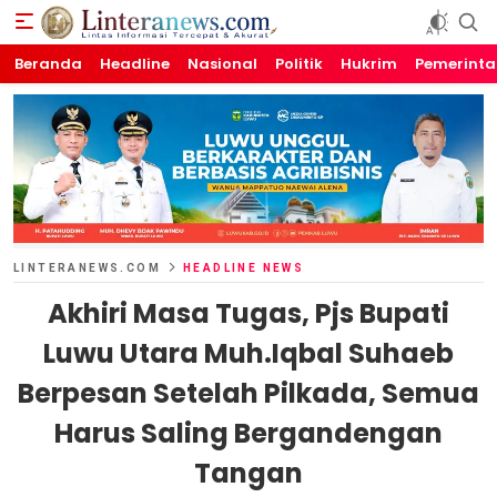
Beranda
Linteranews.com
Lintas Informasi Tercepat dan Akurat
Headline
Nasional
Politik
Hukrim
Pemerint
LINTERANEWS.COM
HEADLINE NEWS
Akhiri Masa Tugas, Pjs Bupati
Luwu Utara Muh.Iqbal Suhaeb
Berpesan Setelah Pilkada, Semua
Harus Saling Bergandengan
Tangan