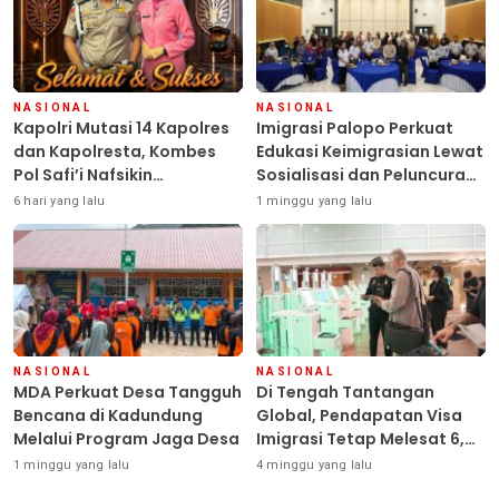
NASIONAL
NASIONAL
Kapolri Mutasi 14 Kapolres
Imigrasi Palopo Perkuat
dan Kapolresta, Kombes
Edukasi Keimigrasian Lewat
Pol Safi’i Nafsikin
Sosialisasi dan Peluncuran
Mengemban Amanah
Inovasi Chatbot “IT CHIKA”
6 hari yang lalu
1 minggu yang lalu
Pimpin Polresta Kendari
NASIONAL
NASIONAL
MDA Perkuat Desa Tangguh
Di Tengah Tantangan
Bencana di Kadundung
Global, Pendapatan Visa
Melalui Program Jaga Desa
Imigrasi Tetap Melesat 6,42
Persen
1 minggu yang lalu
4 minggu yang lalu