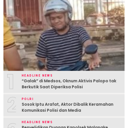
1
HEADLINE NEWS
“Galak” di Medsos, Oknum Aktivis Palopo tak
Berkutik Saat Diperiksa Polisi
2
POLRI
Sosok Iptu Arafat, Aktor Dibalik Keramahan
Komunikasi Polisi dan Media
HEADLINE NEWS
Penyelidikan Dugaan Kapolsek Malangke