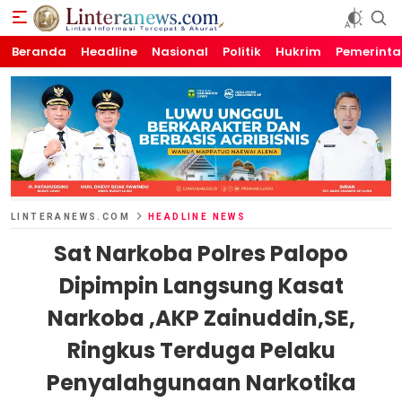
Beranda
Linteranews.com
Lintas Informasi Tercepat dan Akurat
Headline
Nasional
Politik
Hukrim
Pemerint
LINTERANEWS.COM
HEADLINE NEWS
Sat Narkoba Polres Palopo
Dipimpin Langsung Kasat
Narkoba ,AKP Zainuddin,SE,
Ringkus Terduga Pelaku
Penyalahgunaan Narkotika