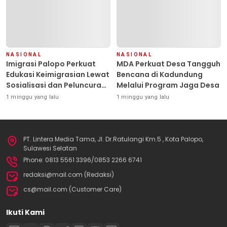
NASIONAL
NASIONAL
Imigrasi Palopo Perkuat
MDA Perkuat Desa Tangguh
Edukasi Keimigrasian Lewat
Bencana di Kadundung
Sosialisasi dan Peluncuran
Melalui Program Jaga Desa
Inovasi Chatbot “IT CHIKA”
1 minggu yang lalu
1 minggu yang lalu
PT. Lintera Media Tama, Jl. Dr.Ratulangi Km.5 , Kota Palopo,
Sulawesi Selatan
Phone: 0813 5561 3396/0853 2266 6741
redaksi@mail.com (Redaksi)
cs@mail.com (Customer Care)
Ikuti Kami