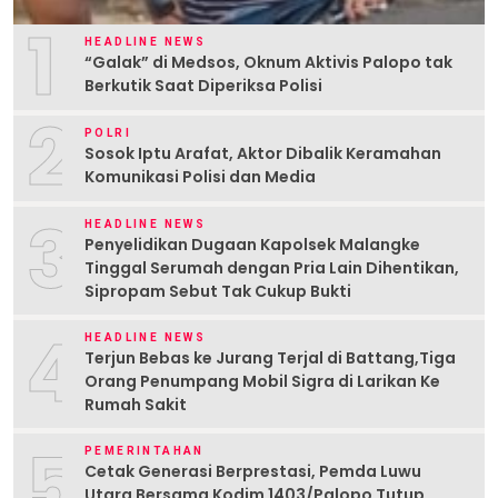
1
HEADLINE NEWS
“Galak” di Medsos, Oknum Aktivis Palopo tak
Berkutik Saat Diperiksa Polisi
2
POLRI
Sosok Iptu Arafat, Aktor Dibalik Keramahan
Komunikasi Polisi dan Media
3
HEADLINE NEWS
Penyelidikan Dugaan Kapolsek Malangke
Tinggal Serumah dengan Pria Lain Dihentikan,
Sipropam Sebut Tak Cukup Bukti
4
HEADLINE NEWS
Terjun Bebas ke Jurang Terjal di Battang,Tiga
Orang Penumpang Mobil Sigra di Larikan Ke
Rumah Sakit
5
PEMERINTAHAN
Cetak Generasi Berprestasi, Pemda Luwu
Utara Bersama Kodim 1403/Palopo Tutup