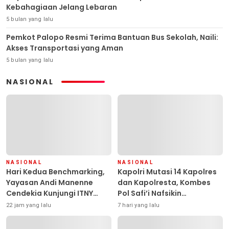
Kebahagiaan Jelang Lebaran
5 bulan yang lalu
Pemkot Palopo Resmi Terima Bantuan Bus Sekolah, Naili:
Akses Transportasi yang Aman
5 bulan yang lalu
NASIONAL
NASIONAL
NASIONAL
Hari Kedua Benchmarking,
Kapolri Mutasi 14 Kapolres
Yayasan Andi Manenne
dan Kapolresta, Kombes
Cendekia Kunjungi ITNY
Pol Safi’i Nafsikin
Yogyakarta
Mengemban Amanah
22 jam yang lalu
7 hari yang lalu
Pimpin Polresta Kendari