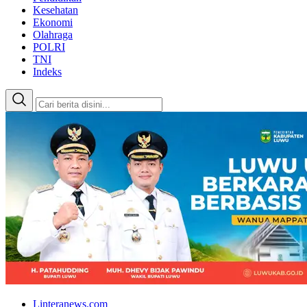
Kesehatan
Ekonomi
Olahraga
POLRI
TNI
Indeks
Linteranews.com