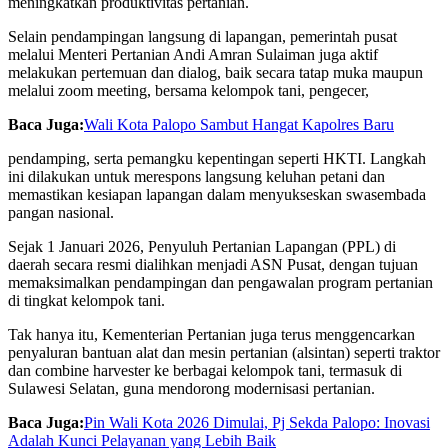
meningkatkan produktivitas pertanian.
Selain pendampingan langsung di lapangan, pemerintah pusat
melalui Menteri Pertanian Andi Amran Sulaiman juga aktif
melakukan pertemuan dan dialog, baik secara tatap muka maupun
melalui zoom meeting, bersama kelompok tani, pengecer,
Baca Juga:
Wali Kota Palopo Sambut Hangat Kapolres Baru
pendamping, serta pemangku kepentingan seperti HKTI. Langkah
ini dilakukan untuk merespons langsung keluhan petani dan
memastikan kesiapan lapangan dalam menyukseskan swasembada
pangan nasional.
Sejak 1 Januari 2026, Penyuluh Pertanian Lapangan (PPL) di
daerah secara resmi dialihkan menjadi ASN Pusat, dengan tujuan
memaksimalkan pendampingan dan pengawalan program pertanian
di tingkat kelompok tani.
Tak hanya itu, Kementerian Pertanian juga terus menggencarkan
penyaluran bantuan alat dan mesin pertanian (alsintan) seperti traktor
dan combine harvester ke berbagai kelompok tani, termasuk di
Sulawesi Selatan, guna mendorong modernisasi pertanian.
Baca Juga:
Pin Wali Kota 2026 Dimulai, Pj Sekda Palopo: Inovasi
Adalah Kunci Pelayanan yang Lebih Baik