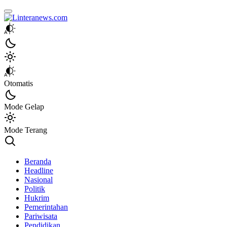
Linteranews.com
Lintas Informasi Tercepat dan Akurat
Otomatis
Mode Gelap
Mode Terang
Beranda
Headline
Nasional
Politik
Hukrim
Pemerintahan
Pariwisata
Pendidikan