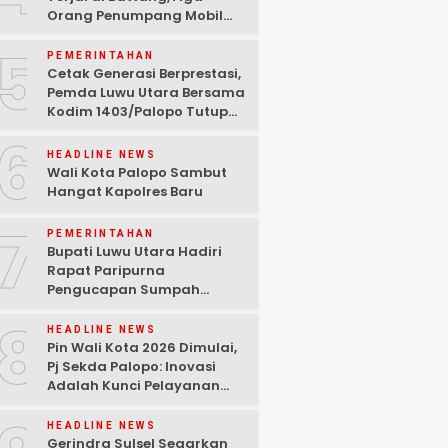
Orang Penumpang Mobil
Sigra di Larikan Ke Rumah
5
Sakit
PEMERINTAHAN
Cetak Generasi Berprestasi,
Pemda Luwu Utara Bersama
Kodim 1403/Palopo Tutup
Bimbel dan Mulai Pelatihan
6
Capaskib 2026
HEADLINE NEWS
Wali Kota Palopo Sambut
Hangat Kapolres Baru
7
PEMERINTAHAN
Bupati Luwu Utara Hadiri
Rapat Paripurna
Pengucapan Sumpah
Anggota DPRD PAW Sisa
8
Masa Jabatan 2024–2029
HEADLINE NEWS
Pin Wali Kota 2026 Dimulai,
Pj Sekda Palopo: Inovasi
Adalah Kunci Pelayanan
yang Lebih Baik
HEADLINE NEWS
Gerindra Sulsel Segarkan