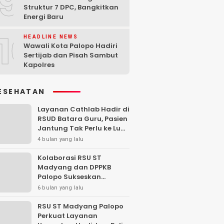
9
Struktur 7 DPC, Bangkitkan
Energi Baru
10
HEADLINE NEWS
Wawali Kota Palopo Hadiri
Sertijab dan Pisah Sambut
Kapolres
ESEHATAN
Layanan Cathlab Hadir di
RSUD Batara Guru, Pasien
Jantung Tak Perlu ke Luar
Daerah
4 bulan yang lalu
Kolaborasi RSU ST
Madyang dan DPPKB
Palopo Sukseskan
Program MOP Gratis
6 bulan yang lalu
RSU ST Madyang Palopo
Perkuat Layanan