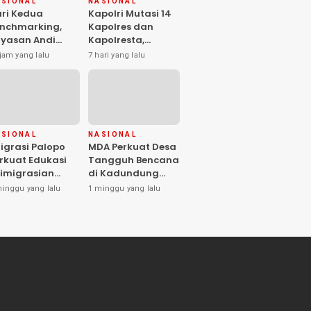
ASIONAL
NASIONAL
ri Kedua
Kapolri Mutasi 14
nchmarking,
Kapolres dan
yasan Andi
Kapolresta,
anenne
Kombes Pol Safi’i
jam yang lalu
7 hari yang lalu
ndekia
Nafsikin
njungi ITNY
Mengemban
gyakarta
Amanah Pimpin
Polresta Kendari
ASIONAL
NASIONAL
igrasi Palopo
MDA Perkuat Desa
rkuat Edukasi
Tangguh Bencana
imigrasian
di Kadundung
wat Sosialisasi
Melalui Program
minggu yang lalu
1 minggu yang lalu
n Peluncuran
Jaga Desa
ovasi Chatbot
T CHIKA”