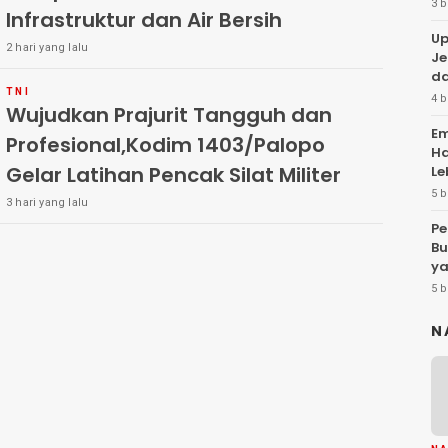
3 b
Infrastruktur dan Air Bersih
Up
2 hari yang lalu
Je
da
TNI
4 b
Wujudkan Prajurit Tangguh dan
Em
Profesional,Kodim 1403/Palopo
Ha
Gelar Latihan Pencak Silat Militer
Le
5 b
3 hari yang lalu
Pe
Bu
y
5 b
N