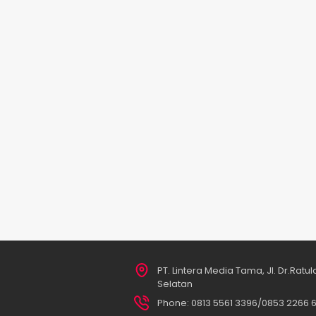
PT. Lintera Media Tama, Jl. Dr.Ratu
Selatan
Phone: 0813 5561 3396/0853 2266 