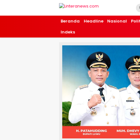
Linteranews.com
Lintas Informasi Tercepat dan Akurat
Beranda
Headline
Nasional
Poli
Indeks