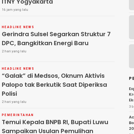
ITNY Yogyakarta
16 jam yang lalu
HEADLINE NEWS
Gerindra Sulsel Segarkan Struktur 7
DPC, Bangkitkan Energi Baru
2 hari yang lalu
HEADLINE NEWS
“Galak” di Medsos, Oknum Aktivis
P
Palopo tak Berkutik Saat Diperiksa
Ex
Polisi
Kr
Ek
2 hari yang lalu
3 b
PEMERINTAHAN
Ac
Temui Kepala BNPB RI, Bupati Luwu
Bo
20
Sampaikan Usulan Pemulihan