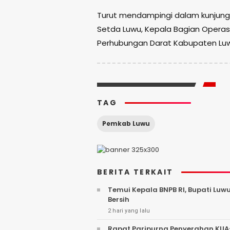
Turut mendampingi dalam kunjung
Setda Luwu, Kepala Bagian Operasi
Perhubungan Darat Kabupaten Luw
TAG
Pemkab Luwu
BERITA TERKAIT
Temui Kepala BNPB RI, Bupati Luw
Bersih
2 hari yang lalu
Rapat Paripurna Penyerahan KUA-PPAS APBD 2027, Pemkab Luwu Fokus Perkuat