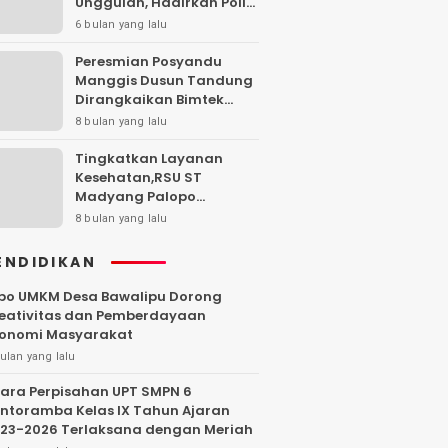
Unggulan, Hadirkan Poli
MCU, Bedah Saraf, Jiwa,
6 bulan yang lalu
hingga Konservasi Gigi
Peresmian Posyandu
Manggis Dusun Tandung
Dirangkaikan Bimtek
Posyandu Era Baru di
8 bulan yang lalu
Kecamatan Sabbang
Tingkatkan Layanan
Kesehatan,RSU ST
Madyang Palopo
Hadirkan Layanan Dokter
8 bulan yang lalu
Gigi Spesialis Lengkap
dan Terjadwal
ENDIDIKAN
po UMKM Desa Bawalipu Dorong
eativitas dan Pemberdayaan
onomi Masyarakat
ulan yang lalu
ara Perpisahan UPT SMPN 6
ntoramba Kelas IX Tahun Ajaran
23-2026 Terlaksana dengan Meriah