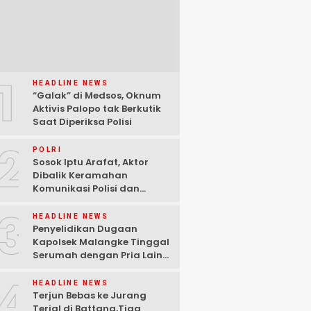
1
HEADLINE NEWS
“Galak” di Medsos, Oknum
Aktivis Palopo tak Berkutik
Saat Diperiksa Polisi
2
POLRI
Sosok Iptu Arafat, Aktor
Dibalik Keramahan
Komunikasi Polisi dan
Media
3
HEADLINE NEWS
Penyelidikan Dugaan
Kapolsek Malangke Tinggal
Serumah dengan Pria Lain
Dihentikan, Sipropam Sebut
4
Tak Cukup Bukti
HEADLINE NEWS
Terjun Bebas ke Jurang
Terjal di Battang,Tiga