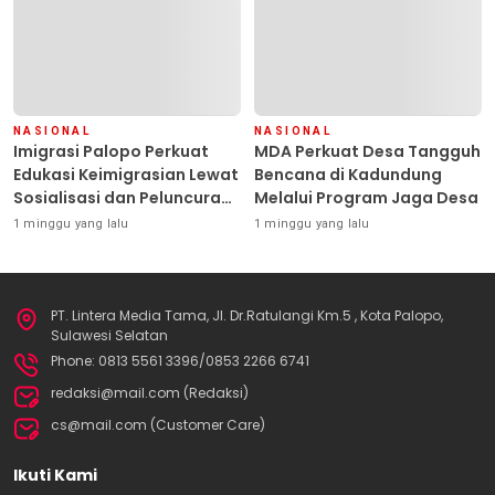
NASIONAL
NASIONAL
Imigrasi Palopo Perkuat
MDA Perkuat Desa Tangguh
Edukasi Keimigrasian Lewat
Bencana di Kadundung
Sosialisasi dan Peluncuran
Melalui Program Jaga Desa
Inovasi Chatbot “IT CHIKA”
1 minggu yang lalu
1 minggu yang lalu
PT. Lintera Media Tama, Jl. Dr.Ratulangi Km.5 , Kota Palopo,
Sulawesi Selatan
Phone: 0813 5561 3396/0853 2266 6741
redaksi@mail.com (Redaksi)
cs@mail.com (Customer Care)
Ikuti Kami