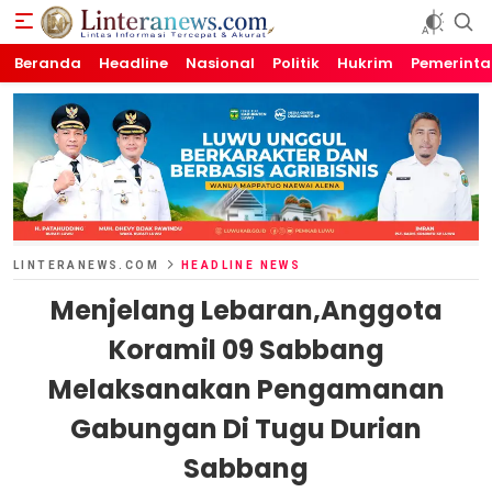
Beranda
Linteranews.com
Lintas Informasi Tercepat dan Akurat
Headline
Nasional
Politik
Hukrim
Pemerint
LINTERANEWS.COM
HEADLINE NEWS
Menjelang Lebaran,Anggota
Koramil 09 Sabbang
Melaksanakan Pengamanan
Gabungan Di Tugu Durian
Sabbang