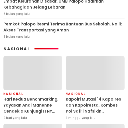
Empat Kelurahan Disasar, UMB Palopo Hadirkan
Kebahagiaan Jelang Lebaran
5 bulan yang lalu
Pemkot Palopo Resmi Terima Bantuan Bus Sekolah, Naili:
Akses Transportasi yang Aman
5 bulan yang lalu
NASIONAL
NASIONAL
NASIONAL
Hari Kedua Benchmarking,
Kapolri Mutasi 14 Kapolres
Yayasan Andi Manenne
dan Kapolresta, Kombes
Cendekia Kunjungi ITNY
Pol Safi’i Nafsikin
Yogyakarta
Mengemban Amanah
2 hari yang lalu
1 minggu yang lalu
Pimpin Polresta Kendari