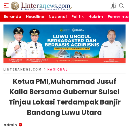
Beranda
Linteranews.com
Lintas Informasi Tercepat dan Akurat
Headline
Nasional
Politik
Hukrim
Pemerint
LINTERANEWS.COM
NASIONAL
Ketua PMI,Muhammad Jusuf
Kalla Bersama Gubernur Sulsel
Tinjau Lokasi Terdampak Banjir
Bandang Luwu Utara
admin