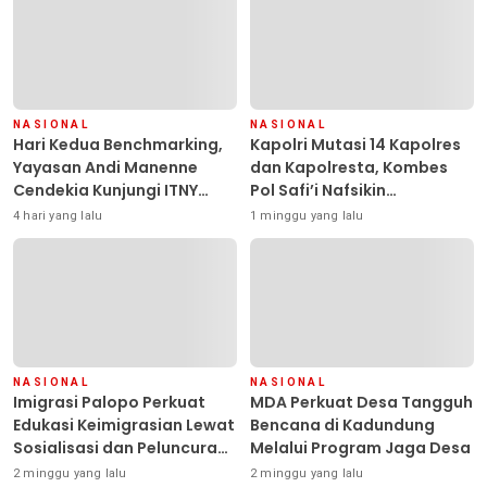
NASIONAL
NASIONAL
Hari Kedua Benchmarking,
Kapolri Mutasi 14 Kapolres
Yayasan Andi Manenne
dan Kapolresta, Kombes
Cendekia Kunjungi ITNY
Pol Safi’i Nafsikin
Yogyakarta
Mengemban Amanah
4 hari yang lalu
1 minggu yang lalu
Pimpin Polresta Kendari
NASIONAL
NASIONAL
Imigrasi Palopo Perkuat
MDA Perkuat Desa Tangguh
Edukasi Keimigrasian Lewat
Bencana di Kadundung
Sosialisasi dan Peluncuran
Melalui Program Jaga Desa
Inovasi Chatbot “IT CHIKA”
2 minggu yang lalu
2 minggu yang lalu