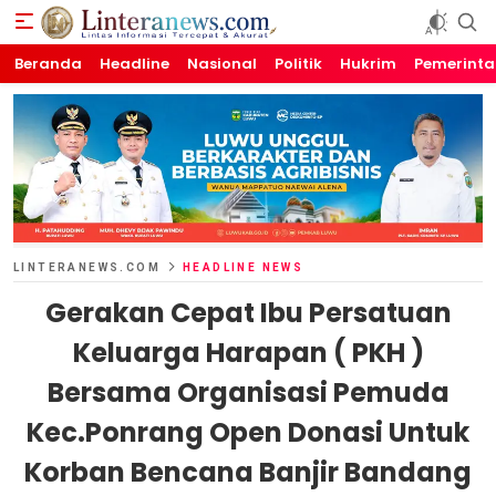
Beranda
Linteranews.com
Lintas Informasi Tercepat dan Akurat
Headline
Nasional
Politik
Hukrim
Pemerint
LINTERANEWS.COM
HEADLINE NEWS
Gerakan Cepat Ibu Persatuan
Keluarga Harapan ( PKH )
Bersama Organisasi Pemuda
Kec.Ponrang Open Donasi Untuk
Korban Bencana Banjir Bandang