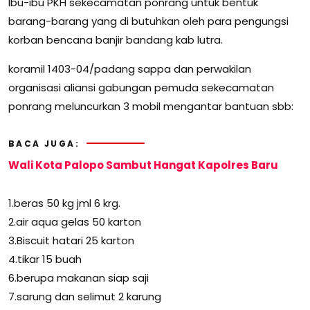
Ibu-ibu PKH sekecamatan ponrang untuk bentuk
barang-barang yang di butuhkan oleh para pengungsi
korban bencana banjir bandang kab lutra.
koramil 1403-04/padang sappa dan perwakilan
organisasi aliansi gabungan pemuda sekecamatan
ponrang meluncurkan 3 mobil mengantar bantuan sbb:
BACA JUGA:
Wali Kota Palopo Sambut Hangat Kapolres Baru
1.beras 50 kg jml 6 krg.
2.air aqua gelas 50 karton
3.Biscuit hatari 25 karton
4.tikar 15 buah
6.berupa makanan siap saji
7.sarung dan selimut 2 karung