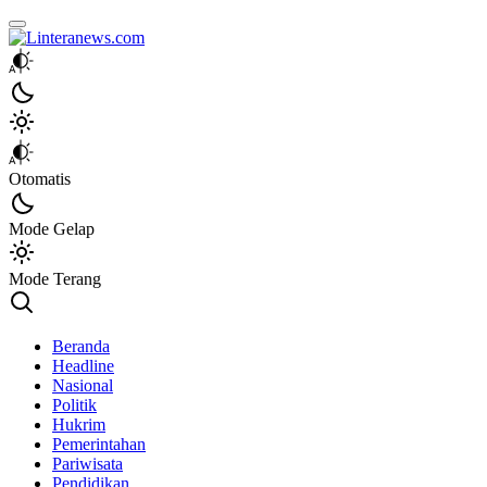
Linteranews.com
Lintas Informasi Tercepat dan Akurat
Otomatis
Mode Gelap
Mode Terang
Beranda
Headline
Nasional
Politik
Hukrim
Pemerintahan
Pariwisata
Pendidikan