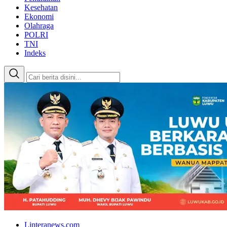
Kesehatan
Ekonomi
Olahraga
POLRI
TNI
Indeks
Linteranews.com