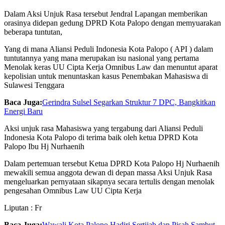
Dalam Aksi Unjuk Rasa tersebut Jendral Lapangan memberikan
orasinya didepan gedung DPRD Kota Palopo dengan memyuarakan
beberapa tuntutan,
Yang di mana Aliansi Peduli Indonesia Kota Palopo ( API ) dalam
tuntutannya yang mana merupakan isu nasional yang pertama
Menolak keras UU Cipta Kerja Omnibus Law dan menuntut aparat
kepolisian untuk menuntaskan kasus Penembakan Mahasiswa di
Sulawesi Tenggara
Baca Juga:
Gerindra Sulsel Segarkan Struktur 7 DPC, Bangkitkan
Energi Baru
Aksi unjuk rasa Mahasiswa yang tergabung dari Aliansi Peduli
Indonesia Kota Palopo di terima baik oleh ketua DPRD Kota
Palopo Ibu Hj Nurhaenih
Dalam pertemuan tersebut Ketua DPRD Kota Palopo Hj Nurhaenih
mewakili semua anggota dewan di depan massa Aksi Unjuk Rasa
mengeluarkan pernyataan sikapnya secara tertulis dengan menolak
pengesahan Omnibus Law UU Cipta Kerja
Liputan : Fr
Baca Juga:
Wawali Kota Palopo Hadiri Sertijab dan Pisah Sambut