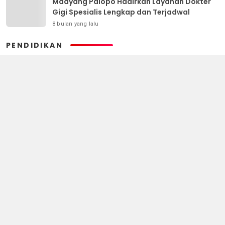
Madyang Palopo Hadirkan Layanan Dokter
Gigi Spesialis Lengkap dan Terjadwal
8 bulan yang lalu
PENDIDIKAN
Expo UMKM Desa Bawalipu Dorong Kreativitas dan
Pemberdayaan Ekonomi Masyarakat
3 bulan yang lalu
Acara Perpisahan UPT SMPN 6 Bontoramba Kelas IX
Tahun Ajaran 2023-2026 Terlaksana dengan Meriah
3 bulan yang lalu
Upt SD Negeri 9 Kecamatan Turatea Jeneponto, Butuh
Perhatian Khusus dari Pemerintah
4 bulan yang lalu
Empat Kelurahan Disasar, UMB Palopo Hadirkan
Kebahagiaan Jelang Lebaran
5 bulan yang lalu
Pemkot Palopo Resmi Terima Bantuan Bus Sekolah, Naili: