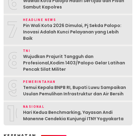
6
Wawali Kota Palopo Hadiri Sertijab dan Pisah
Sambut Kapolres
7
HEADLINE NEWS
Pin Wali Kota 2026 Dimulai, Pj Sekda Palopo:
Inovasi Adalah Kunci Pelayanan yang Lebih
Baik
8
TNI
Wujudkan Prajurit Tangguh dan
Profesional,Kodim 1403/Palopo Gelar Latihan
Pencak Silat Militer
9
PEMERINTAHAN
Temui Kepala BNPB RI, Bupati Luwu Sampaikan
Usulan Pemulihan Infrastruktur dan Air Bersih
10
NASIONAL
Hari Kedua Benchmarking, Yayasan Andi
Manenne Cendekia Kunjungi ITNY Yogyakarta
KESEHATAN