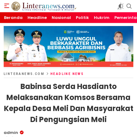
Beranda
Linteranews.com
Lintas Informasi Tercepat dan Akurat
Headline
Nasional
Politik
Hukrim
Pemerint
LINTERANEWS.COM
HEADLINE NEWS
Babinsa Serda Hasdianto
Melaksanakan Komsos Bersama
Kepala Desa Meli Dan Masyarakat
Di Pengungsian Meli
admin