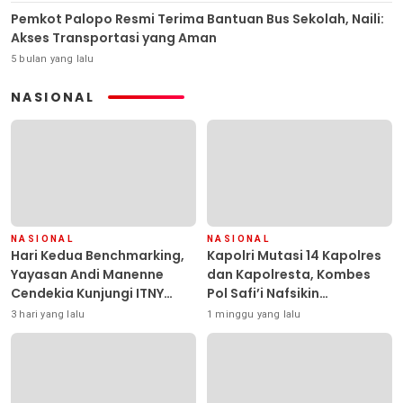
Pemkot Palopo Resmi Terima Bantuan Bus Sekolah, Naili:
Akses Transportasi yang Aman
5 bulan yang lalu
NASIONAL
NASIONAL
NASIONAL
Hari Kedua Benchmarking,
Kapolri Mutasi 14 Kapolres
Yayasan Andi Manenne
dan Kapolresta, Kombes
Cendekia Kunjungi ITNY
Pol Safi’i Nafsikin
Yogyakarta
Mengemban Amanah
3 hari yang lalu
1 minggu yang lalu
Pimpin Polresta Kendari