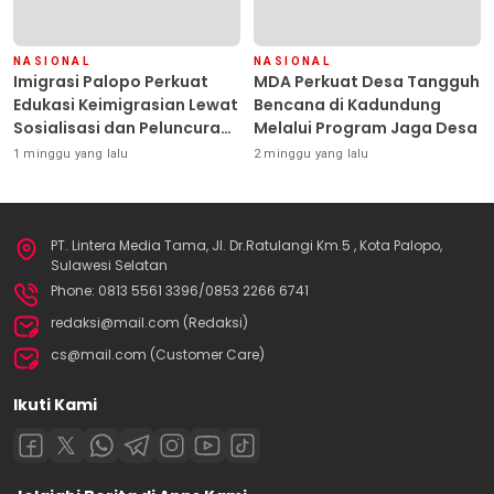
NASIONAL
NASIONAL
Imigrasi Palopo Perkuat
MDA Perkuat Desa Tangguh
Edukasi Keimigrasian Lewat
Bencana di Kadundung
Sosialisasi dan Peluncuran
Melalui Program Jaga Desa
Inovasi Chatbot “IT CHIKA”
1 minggu yang lalu
2 minggu yang lalu
PT. Lintera Media Tama, Jl. Dr.Ratulangi Km.5 , Kota Palopo,
Sulawesi Selatan
Phone: 0813 5561 3396/0853 2266 6741
redaksi@mail.com (Redaksi)
cs@mail.com (Customer Care)
Ikuti Kami