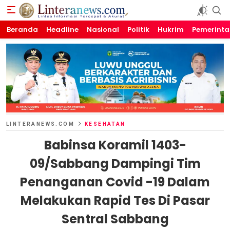
Beranda
Linteranews.com
Lintas Informasi Tercepat dan Akurat
Headline
Nasional
Politik
Hukrim
Pemerint
LINTERANEWS.COM
KESEHATAN
Babinsa Koramil 1403-
09/Sabbang Dampingi Tim
Penanganan Covid -19 Dalam
Melakukan Rapid Tes Di Pasar
Sentral Sabbang