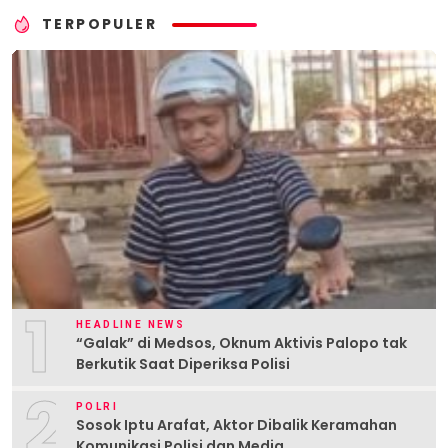
TERPOPULER
1
HEADLINE NEWS
“Galak” di Medsos, Oknum Aktivis Palopo tak
Berkutik Saat Diperiksa Polisi
2
POLRI
Sosok Iptu Arafat, Aktor Dibalik Keramahan
Komunikasi Polisi dan Media