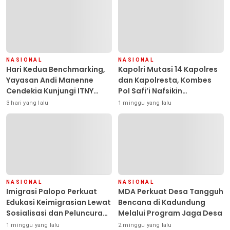
NASIONAL
NASIONAL
Hari Kedua Benchmarking,
Kapolri Mutasi 14 Kapolres
Yayasan Andi Manenne
dan Kapolresta, Kombes
Cendekia Kunjungi ITNY
Pol Safi’i Nafsikin
Yogyakarta
Mengemban Amanah
3 hari yang lalu
1 minggu yang lalu
Pimpin Polresta Kendari
NASIONAL
NASIONAL
Imigrasi Palopo Perkuat
MDA Perkuat Desa Tangguh
Edukasi Keimigrasian Lewat
Bencana di Kadundung
Sosialisasi dan Peluncuran
Melalui Program Jaga Desa
Inovasi Chatbot “IT CHIKA”
1 minggu yang lalu
2 minggu yang lalu