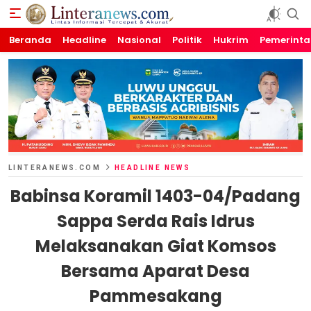
Beranda
Linteranews.com
Lintas Informasi Tercepat dan Akurat
Headline
Nasional
Politik
Hukrim
Pemerint
LINTERANEWS.COM
HEADLINE NEWS
Babinsa Koramil 1403-04/Padang
Sappa Serda Rais Idrus
Melaksanakan Giat Komsos
Bersama Aparat Desa
Pammesakang