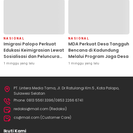
NASIONAL
NASIONAL
Imigrasi Palopo Perkuat
MDA Perkuat Desa Tangguh
Edukasi Keimigrasian Lewat
Bencana di Kadundung
Sosialisasi dan Peluncuran
Melalui Program Jaga Desa
Inovasi Chatbot “IT CHIKA”
1 minggu yang lalu
1 minggu yang lalu
PT. Lintera Media Tama, Jl. Dr.Ratulangi Km.5 , Kota Palopo,
Sulawesi Selatan
Phone: 0813 5561 3396/0853 2266 6741
redaksi@mail.com (Redaksi)
cs@mail.com (Customer Care)
Ikuti Kami