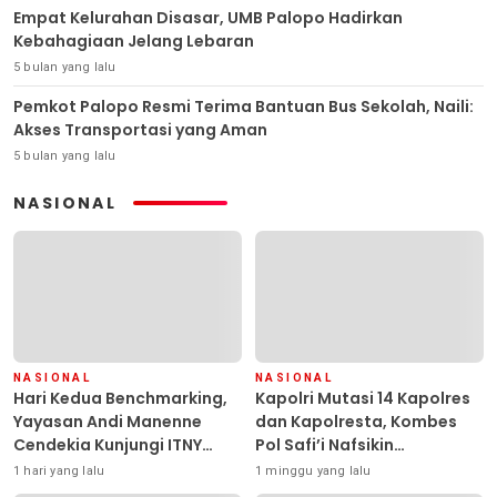
Empat Kelurahan Disasar, UMB Palopo Hadirkan
Kebahagiaan Jelang Lebaran
5 bulan yang lalu
Pemkot Palopo Resmi Terima Bantuan Bus Sekolah, Naili:
Akses Transportasi yang Aman
5 bulan yang lalu
NASIONAL
NASIONAL
NASIONAL
Hari Kedua Benchmarking,
Kapolri Mutasi 14 Kapolres
Yayasan Andi Manenne
dan Kapolresta, Kombes
Cendekia Kunjungi ITNY
Pol Safi’i Nafsikin
Yogyakarta
Mengemban Amanah
1 hari yang lalu
1 minggu yang lalu
Pimpin Polresta Kendari