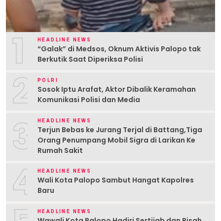
1
HEADLINE NEWS
“Galak” di Medsos, Oknum Aktivis Palopo tak
Berkutik Saat Diperiksa Polisi
2
POLRI
Sosok Iptu Arafat, Aktor Dibalik Keramahan
Komunikasi Polisi dan Media
3
HEADLINE NEWS
Terjun Bebas ke Jurang Terjal di Battang,Tiga
Orang Penumpang Mobil Sigra di Larikan Ke
Rumah Sakit
4
HEADLINE NEWS
Wali Kota Palopo Sambut Hangat Kapolres
Baru
HEADLINE NEWS
Wawali Kota Palopo Hadiri Sertijab dan Pisah