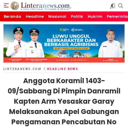
Beranda
Linteranews.com
Lintas Informasi Tercepat dan Akurat
Headline
Nasional
Politik
Hukrim
Pemerint
LINTERANEWS.COM
HEADLINE NEWS
Anggota Koramil 1403-
09/Sabbang Di Pimpin Danramil
Kapten Arm Yesaskar Garay
Melaksanakan Apel Gabungan
Pengamanan Pencabutan No