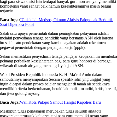
bagi para siswa disisi lain terdapat banyak guru non asn yang memiliki
kompetensi yang sangat baik namun kesejahteraannya masih belum
terjamin.
Baca Juga:
“Galak” di Medsos, Oknum Aktivis Palopo tak Berkutik
Saat Diperiksa Polisi
Salah satu upaya pemerintah dalam peningkatan pelayanan adalah
melalui penyediaan tenaga pendidik yang berstatus ASN oleh karena
itu salah satu pendekatan yang kami upayakan adalah rekrutmen
pegawai pemerintah dengan perjanjian kerja (pppk).
Selain memastikan penyediaan tenaga pengajar kebijakan ini membuka
peluang perbaikan kesejahteraan bagi para guru honorer di berbagai
wilayah di tanah air yang memang layak jadi ASN.
Wakil Presiden Republik Indonesia K. H. Ma’ruf Amin dalam
sambutannya menyampaikan Secara spesifik sdm yng unggul yang
ingin dicapai dalam proses belajar mengajar di tanah air setidaknya
memiliki kriteria berketuhanan, berakhlak mulia, mandiri, kritis, kreatif,
dan jiwa gotong royong.
Baca Juga:
Wali Kota Palopo Sambut Hangat Kapolres Baru
Meskipun tugas pengajaran merupakan tugas seluruh anggota
masyarakat termasuk keluarga tapi para guru memiliki peran yang