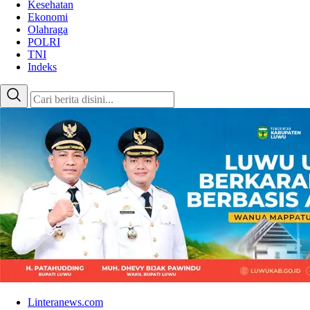
Kesehatan
Ekonomi
Olahraga
POLRI
TNI
Indeks
Linteranews.com