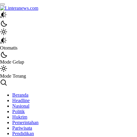
Linteranews.com
Lintas Informasi Tercepat dan Akurat
Otomatis
Mode Gelap
Mode Terang
Beranda
Headline
Nasional
Politik
Hukrim
Pemerintahan
Pariwisata
Pendidikan