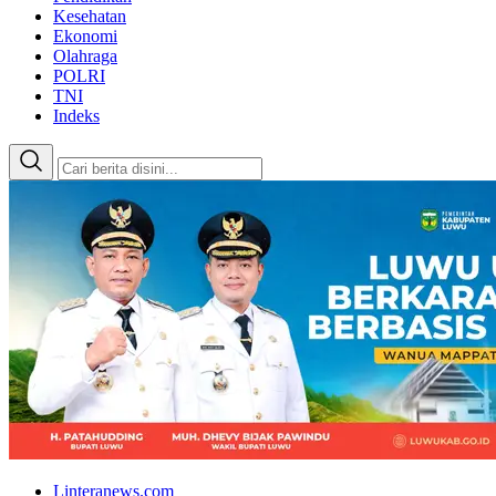
Kesehatan
Ekonomi
Olahraga
POLRI
TNI
Indeks
Linteranews.com