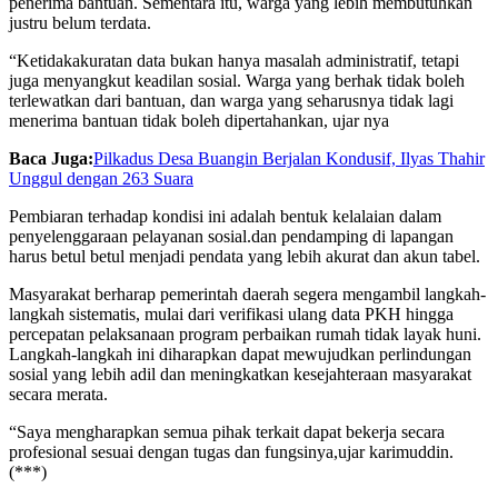
penerima bantuan. Sementara itu, warga yang lebih membutuhkan
justru belum terdata.
“Ketidakakuratan data bukan hanya masalah administratif, tetapi
juga menyangkut keadilan sosial. Warga yang berhak tidak boleh
terlewatkan dari bantuan, dan warga yang seharusnya tidak lagi
menerima bantuan tidak boleh dipertahankan, ujar nya
Baca Juga:
Pilkadus Desa Buangin Berjalan Kondusif, Ilyas Thahir
Unggul dengan 263 Suara
Pembiaran terhadap kondisi ini adalah bentuk kelalaian dalam
penyelenggaraan pelayanan sosial.dan pendamping di lapangan
harus betul betul menjadi pendata yang lebih akurat dan akun tabel.
Masyarakat berharap pemerintah daerah segera mengambil langkah-
langkah sistematis, mulai dari verifikasi ulang data PKH hingga
percepatan pelaksanaan program perbaikan rumah tidak layak huni.
Langkah-langkah ini diharapkan dapat mewujudkan perlindungan
sosial yang lebih adil dan meningkatkan kesejahteraan masyarakat
secara merata.
“Saya mengharapkan semua pihak terkait dapat bekerja secara
profesional sesuai dengan tugas dan fungsinya,ujar karimuddin.
(***)