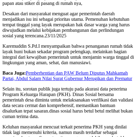
papan atau stiker di pasang di rumah nya,
Desakan dari masyarakat menguat agar pemerintah daerah
menjadikan isu ini sebagai prioritas utama. Pemenuhan kebutuhan
tempat tinggal yang layak merupakan hak dasar warga yang harus
diwujudkan melalui kebijakan pembangunan dan perlindungan
sosial yang terencana.23/11/2025
Karemuddin S.Pd.I menyampaikan bahwa penanganan rumah tidak
layak huni bukan sekadar program pelengkap, melainkan bagian
integral dari kewajiban pemerintah untuk menjamin warga tinggal di
lingkungan yang aman, sehat, dan manusiawi.
Baca Juga:
Pemberhentian dan PAW Belum Diputus Mahkamah
Partai, Abdul Salam Nilai Surat Gubernur Merugikan dan Prematur
Selain itu, sorotan publik juga tertuju pada akurasi data penerima
Program Keluarga Harapan (PKH). Dinas Sosial bersama
pemerintah desa diminta untuk melaksanakan verifikasi dan validasi
data secara cermat dan komprehensif, memastikan bantuan
disalurkan tepat sasaran.dinas sosial harus betul betul melihat bukan
cuman terima data.
Keluhan masyarakat mencuat terkait penerima PKH yang dinilai
tidak lagi memenuhi kriteria, namun masih terdaftar sebagai