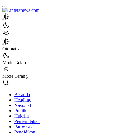
Linteranews.com
Lintas Informasi Tercepat dan Akurat
Otomatis
Mode Gelap
Mode Terang
Beranda
Headline
Nasional
Politik
Hukrim
Pemerintahan
Pariwisata
Pendidikan