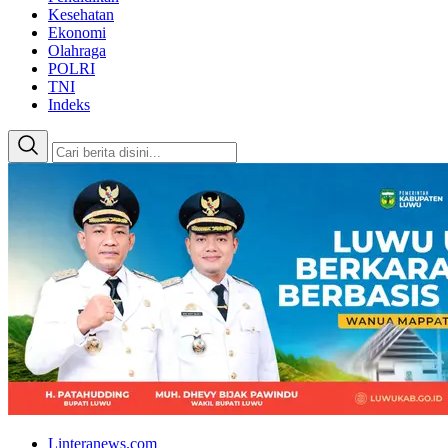
Kesehatan
Ekonomi
Olahraga
POLRI
TNI
Indeks
Linteranews.com