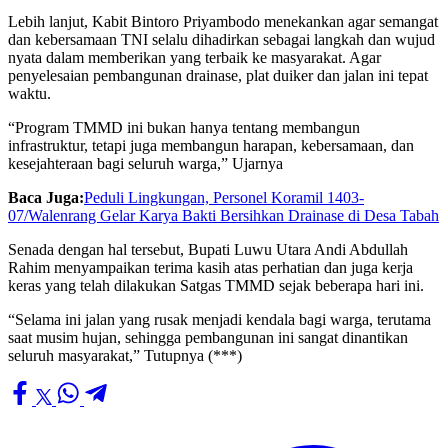
Lebih lanjut, Kabit Bintoro Priyambodo menekankan agar semangat
dan kebersamaan TNI selalu dihadirkan sebagai langkah dan wujud
nyata dalam memberikan yang terbaik ke masyarakat. Agar
penyelesaian pembangunan drainase, plat duiker dan jalan ini tepat
waktu.
“Program TMMD ini bukan hanya tentang membangun
infrastruktur, tetapi juga membangun harapan, kebersamaan, dan
kesejahteraan bagi seluruh warga,” Ujarnya
Baca Juga:
Peduli Lingkungan, Personel Koramil 1403-
07/Walenrang Gelar Karya Bakti Bersihkan Drainase di Desa Tabah
Senada dengan hal tersebut, Bupati Luwu Utara Andi Abdullah
Rahim menyampaikan terima kasih atas perhatian dan juga kerja
keras yang telah dilakukan Satgas TMMD sejak beberapa hari ini.
“Selama ini jalan yang rusak menjadi kendala bagi warga, terutama
saat musim hujan, sehingga pembangunan ini sangat dinantikan
seluruh masyarakat,” Tutupnya (***)