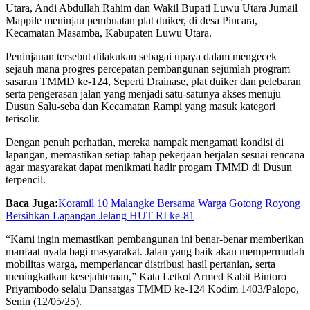
Utara, Andi Abdullah Rahim dan Wakil Bupati Luwu Utara Jumail
Mappile meninjau pembuatan plat duiker, di desa Pincara,
Kecamatan Masamba, Kabupaten Luwu Utara.
Peninjauan tersebut dilakukan sebagai upaya dalam mengecek
sejauh mana progres percepatan pembangunan sejumlah program
sasaran TMMD ke-124, Seperti Drainase, plat duiker dan pelebaran
serta pengerasan jalan yang menjadi satu-satunya akses menuju
Dusun Salu-seba dan Kecamatan Rampi yang masuk kategori
terisolir.
Dengan penuh perhatian, mereka nampak mengamati kondisi di
lapangan, memastikan setiap tahap pekerjaan berjalan sesuai rencana
agar masyarakat dapat menikmati hadir progam TMMD di Dusun
terpencil.
Baca Juga:
Koramil 10 Malangke Bersama Warga Gotong Royong
Bersihkan Lapangan Jelang HUT RI ke-81
“Kami ingin memastikan pembangunan ini benar-benar memberikan
manfaat nyata bagi masyarakat. Jalan yang baik akan mempermudah
mobilitas warga, memperlancar distribusi hasil pertanian, serta
meningkatkan kesejahteraan,” Kata Letkol Armed Kabit Bintoro
Priyambodo selalu Dansatgas TMMD ke-124 Kodim 1403/Palopo,
Senin (12/05/25).