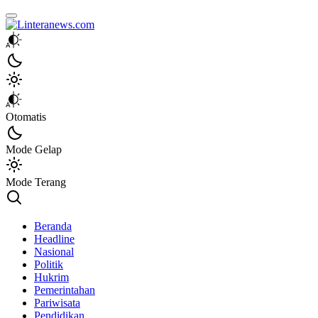
Linteranews.com
Lintas Informasi Tercepat dan Akurat
Otomatis
Mode Gelap
Mode Terang
Beranda
Headline
Nasional
Politik
Hukrim
Pemerintahan
Pariwisata
Pendidikan