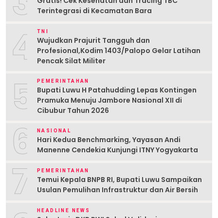
3
Gratis! Cek Kesehatan dan Tracing TBC
Terintegrasi di Kecamatan Bara
4
TNI
Wujudkan Prajurit Tangguh dan
Profesional,Kodim 1403/Palopo Gelar Latihan
Pencak Silat Militer
5
PEMERINTAHAN
Bupati Luwu H Patahudding Lepas Kontingen
Pramuka Menuju Jambore Nasional XII di
Cibubur Tahun 2026
6
NASIONAL
Hari Kedua Benchmarking, Yayasan Andi
Manenne Cendekia Kunjungi ITNY Yogyakarta
7
PEMERINTAHAN
Temui Kepala BNPB RI, Bupati Luwu Sampaikan
Usulan Pemulihan Infrastruktur dan Air Bersih
HEADLINE NEWS