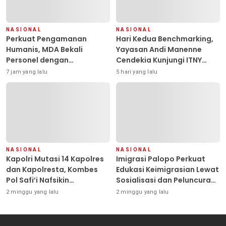
NASIONAL
NASIONAL
Perkuat Pengamanan
Hari Kedua Benchmarking,
Humanis, MDA Bekali
Yayasan Andi Manenne
Personel dengan
Cendekia Kunjungi ITNY
Pemahaman HAM
Yogyakarta
7 jam yang lalu
5 hari yang lalu
NASIONAL
NASIONAL
Kapolri Mutasi 14 Kapolres
Imigrasi Palopo Perkuat
dan Kapolresta, Kombes
Edukasi Keimigrasian Lewat
Pol Safi’i Nafsikin
Sosialisasi dan Peluncuran
Mengemban Amanah
Inovasi Chatbot “IT CHIKA”
2 minggu yang lalu
2 minggu yang lalu
Pimpin Polresta Kendari