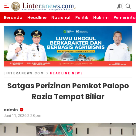
Beranda
Linteranews.com
Lintas Informasi Tercepat dan Akurat
Headline
Nasional
Politik
Hukrim
Pemerint
LINTERANEWS.COM
HEADLINE NEWS
Satgas Perizinan Pemkot Palopo
Razia Tempat Biliar
admin
Juni 11, 2026 2:28 pm