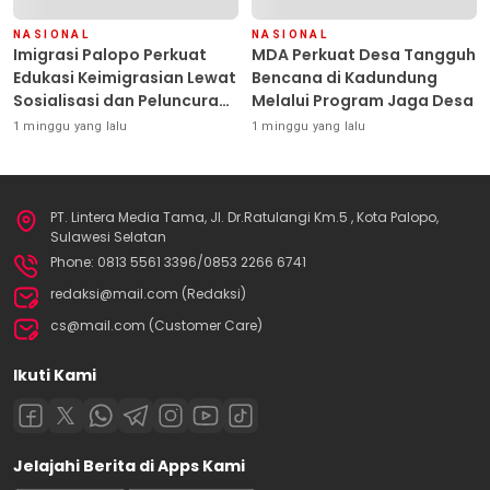
NASIONAL
NASIONAL
Imigrasi Palopo Perkuat
MDA Perkuat Desa Tangguh
Edukasi Keimigrasian Lewat
Bencana di Kadundung
Sosialisasi dan Peluncuran
Melalui Program Jaga Desa
Inovasi Chatbot “IT CHIKA”
1 minggu yang lalu
1 minggu yang lalu
PT. Lintera Media Tama, Jl. Dr.Ratulangi Km.5 , Kota Palopo,
Sulawesi Selatan
Phone: 0813 5561 3396/0853 2266 6741
redaksi@mail.com (Redaksi)
cs@mail.com (Customer Care)
Ikuti Kami
Jelajahi Berita di Apps Kami