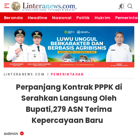
Beranda
Linteranews.com
Lintas Informasi Tercepat dan Akurat
Headline
Nasional
Politik
Hukrim
Pemerint
LINTERANEWS.COM
PEMERINTAHAN
Perpanjang Kontrak PPPK di
Serahkan Langsung Oleh
Bupati,279 ASN Terima
Kepercayaan Baru
admin