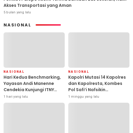
Akses Transportasi yang Aman
5 bulan yang lalu
NASIONAL
NASIONAL
NASIONAL
Hari Kedua Benchmarking,
Kapolri Mutasi 14 Kapolres
Yayasan Andi Manenne
dan Kapolresta, Kombes
Cendekia Kunjungi ITNY
Pol Safi’i Nafsikin
Yogyakarta
Mengemban Amanah
1 hari yang lalu
1 minggu yang lalu
Pimpin Polresta Kendari