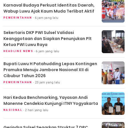
Karnaval Budaya Perkuat Identitas Daerah,
Wabup Luwu Ajak Kaum Muda Terlibat Aktif
6 jam yang lalu
PEMERINTAHAN
Sekertaris DKP PWI Sulsel Validasi
Keanggotaan dan Siapkan Penunjukan Plt
Ketua PWI Luwu Raya
6 jam yang lalu
HEADLINE NEWS
Bupati Luwu H Patahudding Lepas Kontingen
Pramuka Menuju Jambore Nasional XII di
Cibubur Tahun 2026
23 jam yang lalu
PEMERINTAHAN
Hari Kedua Benchmarking, Yayasan Andi
Manenne Cendekia Kunjungi ITNY Yogyakarta
2 hari yang lalu
NASIONAL
Gerindra Sulsel Segarkan Struktur 7 DPC,