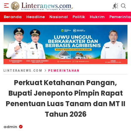
Beranda
Linteranews.com
Lintas Informasi Tercepat dan Akurat
Headline
Nasional
Politik
Hukrim
Pemerint
LINTERANEWS.COM
PEMERINTAHAN
Perkuat Ketahanan Pangan,
Bupati Jeneponto Pimpin Rapat
Penentuan Luas Tanam dan MT II
Tahun 2026
admin