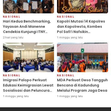
NASIONAL
NASIONAL
Hari Kedua Benchmarking,
Kapolri Mutasi 14 Kapolres
Yayasan Andi Manenne
dan Kapolresta, Kombes
Cendekia Kunjungi ITNY
Pol Safi’i Nafsikin
Yogyakarta
Mengemban Amanah
2 hari yang lalu
1 minggu yang lalu
Pimpin Polresta Kendari
NASIONAL
NASIONAL
Imigrasi Palopo Perkuat
MDA Perkuat Desa Tangguh
Edukasi Keimigrasian Lewat
Bencana di Kadundung
Sosialisasi dan Peluncuran
Melalui Program Jaga Desa
Inovasi Chatbot “IT CHIKA”
1 minggu yang lalu
1 minggu yang lalu