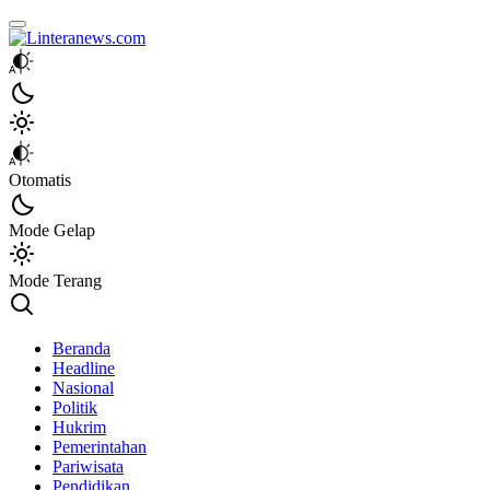
Linteranews.com
Lintas Informasi Tercepat dan Akurat
Otomatis
Mode Gelap
Mode Terang
Beranda
Headline
Nasional
Politik
Hukrim
Pemerintahan
Pariwisata
Pendidikan