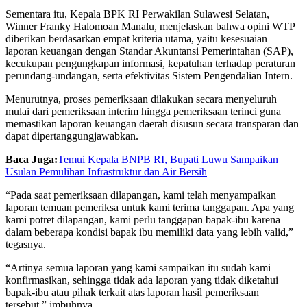
Sementara itu, Kepala BPK RI Perwakilan Sulawesi Selatan,
Winner Franky Halomoan Manalu, menjelaskan bahwa opini WTP
diberikan berdasarkan empat kriteria utama, yaitu kesesuaian
laporan keuangan dengan Standar Akuntansi Pemerintahan (SAP),
kecukupan pengungkapan informasi, kepatuhan terhadap peraturan
perundang-undangan, serta efektivitas Sistem Pengendalian Intern.
Menurutnya, proses pemeriksaan dilakukan secara menyeluruh
mulai dari pemeriksaan interim hingga pemeriksaan terinci guna
memastikan laporan keuangan daerah disusun secara transparan dan
dapat dipertanggungjawabkan.
Baca Juga:
Temui Kepala BNPB RI, Bupati Luwu Sampaikan
Usulan Pemulihan Infrastruktur dan Air Bersih
“Pada saat pemeriksaan dilapangan, kami telah menyampaikan
laporan temuan pemeriksa untuk kami terima tanggapan. Apa yang
kami potret dilapangan, kami perlu tanggapan bapak-ibu karena
dalam beberapa kondisi bapak ibu memiliki data yang lebih valid,”
tegasnya.
“Artinya semua laporan yang kami sampaikan itu sudah kami
konfirmasikan, sehingga tidak ada laporan yang tidak diketahui
bapak-ibu atau pihak terkait atas laporan hasil pemeriksaan
tersebut,” imbuhnya.