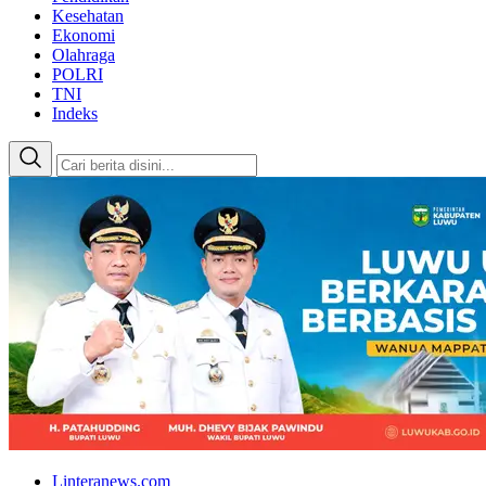
Kesehatan
Ekonomi
Olahraga
POLRI
TNI
Indeks
Linteranews.com