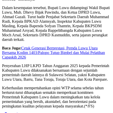
Dalam kesempatan tersebut, Bupati Luwu didampingi Wakil Bupati
Luwu, Muh. Dhevy Bijak Pawindu, dan Ketua DPRD Luwu,
Ahmad Gazali. Turut hadir Penjabat Sekretaris Daerah Muhammad
Rudi, Kepala BPKAD Alamsyah, Inspektur Kabupaten Luwu
Masling, Kepala Bapenda Sofyan Thamrin, Kepala BKPSDM
Muhammad Arsyad, Kepala Bappelitbangda Kabupaten Luwu
Moch Arsal, Sekretaris DPRD Kasmuddin, serta jajaran perangkat
daerah terkait.
Baca Juga:
Cetak Generasi Berprestasi, Pemda Luwu Utara
Bersama Kodim 1403/Palopo Tutup Bimbel dan Mulai Pelatihan
Capaskib 2026
Penyerahan LHP LKPD Tahun Anggaran 2025 kepada Pemerintah
Kabupaten Luwu dilaksanakan bersamaan dengan sejumlah
pemerintah daerah lainnya di Sulawesi Selatan, yakni Kabupaten
Luwu Utara, Barru, Tana Toraja, Toraja Utara, dan Kota Parepare.
Keberhasilan mempertahankan opini WTP selama sebelas tahun
berturut-turut diharapkan semakin memperkuat komitmen
Pemerintah Kabupaten Luwu dalam meningkatkan tata kelola
pemerintahan yang bersih, akuntabel, dan berorientasi pada
peningkatan kualitas pelayanan kepada masyarakat.(*/FS)