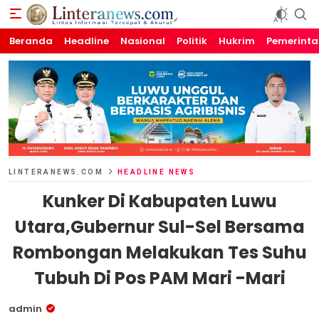
Beranda
Linteranews.com
Lintas Informasi Tercepat dan Akurat
Headline
Nasional
Politik
Hukrim
Pemerint
LINTERANEWS.COM
HEADLINE NEWS
Kunker Di Kabupaten Luwu
Utara,Gubernur Sul-Sel Bersama
Rombongan Melakukan Tes Suhu
Tubuh Di Pos PAM Mari -Mari
admin