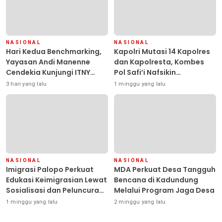
NASIONAL
NASIONAL
Hari Kedua Benchmarking,
Kapolri Mutasi 14 Kapolres
Yayasan Andi Manenne
dan Kapolresta, Kombes
Cendekia Kunjungi ITNY
Pol Safi’i Nafsikin
Yogyakarta
Mengemban Amanah
3 hari yang lalu
1 minggu yang lalu
Pimpin Polresta Kendari
NASIONAL
NASIONAL
Imigrasi Palopo Perkuat
MDA Perkuat Desa Tangguh
Edukasi Keimigrasian Lewat
Bencana di Kadundung
Sosialisasi dan Peluncuran
Melalui Program Jaga Desa
Inovasi Chatbot “IT CHIKA”
1 minggu yang lalu
2 minggu yang lalu