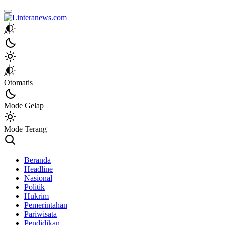
Linteranews.com
Lintas Informasi Tercepat dan Akurat
Otomatis
Mode Gelap
Mode Terang
Beranda
Headline
Nasional
Politik
Hukrim
Pemerintahan
Pariwisata
Pendidikan