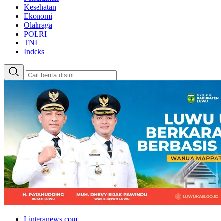
Kesehatan
Ekonomi
Olahraga
POLRI
TNI
Indeks
Linteranews.com