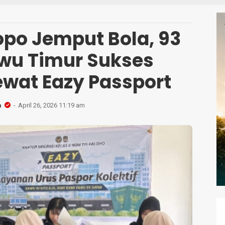
N
opo Jemput Bola, 93
wu Timur Sukses
ewat Eazy Passport
n
April 26, 2026 11:19 am