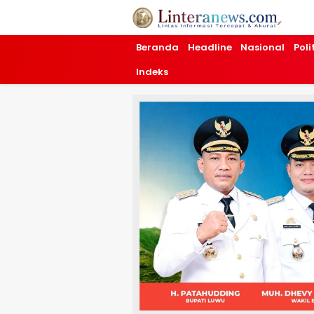
Linteranews.com
Lintas Informasi Tercepat dan Akurat
Beranda
Headline
Nasional
Poli
Indeks