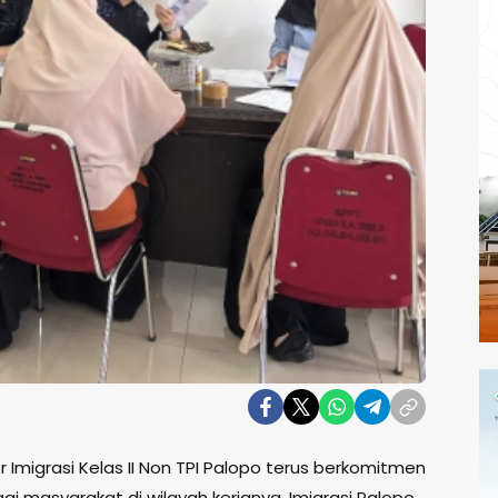
r Imigrasi Kelas II Non TPI Palopo terus berkomitmen
 masyarakat di wilayah kerjanya. Imigrasi Palopo