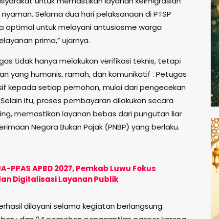
asyarakat untuk memastikan layanan keimigrasian
nyaman. Selama dua hari pelaksanaan di PTSP
ara optimal untuk melayani antusiasme warga
ayanan prima,” ujarnya.
s tidak hanya melakukan verifikasi teknis, tetapi
n yang humanis, ramah, dan komunikatif . Petugas
f kepada setiap pemohon, mulai dari pengecekan
elain itu, proses pembayaran dilakukan secara
ling, memastikan layanan bebas dari pungutan liar
rimaan Negara Bukan Pajak (PNBP) yang berlaku.
UA-PPAS APBD 2027, Pemkab Luwu Fokus
an Digitalisasi Layanan Publik
hasil dilayani selama kegiatan berlangsung.