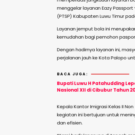
menggelar layanan Eazy Passport y
(PTSP) Kabupaten Luwu Timur pada
Layanan jemput bola ini merupaka
kemudahan bagi pemohon paspor d
Dengan hadirnya layanan ini, masy
perjalanan jauh ke Kota Palopo u
BACA JUGA:
Bupati Luwu H Patahudding Le
Nasional XII di Cibubur Tahun 2
Kepala Kantor Imigrasi Kelas II N
kegiatan ini bertujuan untuk mening
dan efisien.