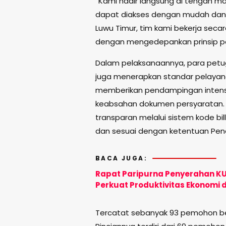
“Kami hadir langsung di tengah m
dapat diakses dengan mudah dan 
Luwu Timur, tim kami bekerja sec
dengan mengedepankan prinsip pel
Dalam pelaksanaannya, para petuga
juga menerapkan standar pelayana
memberikan pendampingan intensi
keabsahan dokumen persyaratan. S
transparan melalui sistem kode bil
dan sesuai dengan ketentuan Pene
BACA JUGA:
Rapat Paripurna Penyerahan K
Perkuat Produktivitas Ekonomi d
Tercatat sebanyak 93 pemohon ber