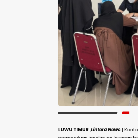
LUWU TIMUR
,
Lintera News
| Kanto
memperluas jangkauan layanan bagi