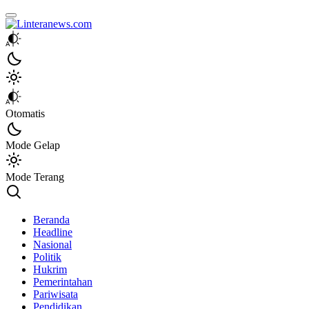
Linteranews.com
Lintas Informasi Tercepat dan Akurat
Otomatis
Mode Gelap
Mode Terang
Beranda
Headline
Nasional
Politik
Hukrim
Pemerintahan
Pariwisata
Pendidikan