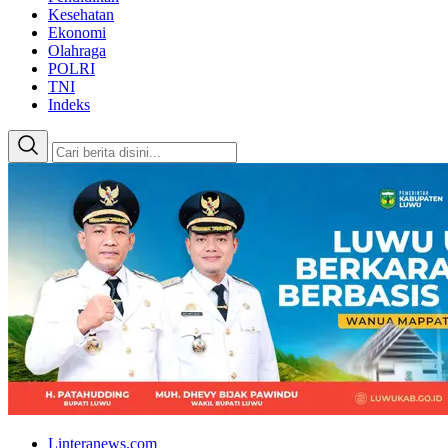
Kesehatan
Ekonomi
Olahraga
POLRI
TNI
Indeks
Linteranews.com