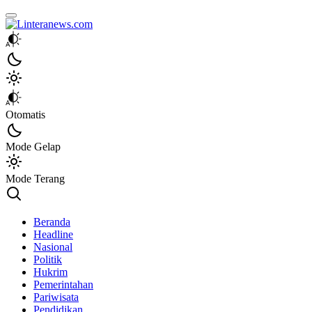
Linteranews.com
Lintas Informasi Tercepat dan Akurat
Otomatis
Mode Gelap
Mode Terang
Beranda
Headline
Nasional
Politik
Hukrim
Pemerintahan
Pariwisata
Pendidikan