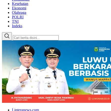
Kesehatan
Ekonomi
Olahraga
POLRI
TNI
Indeks
Linteranews.com