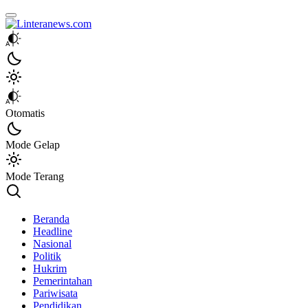
Linteranews.com
Lintas Informasi Tercepat dan Akurat
Otomatis
Mode Gelap
Mode Terang
Beranda
Headline
Nasional
Politik
Hukrim
Pemerintahan
Pariwisata
Pendidikan