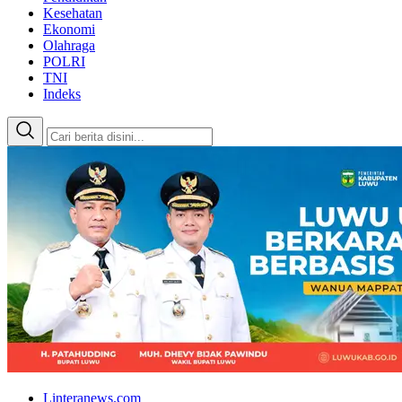
Kesehatan
Ekonomi
Olahraga
POLRI
TNI
Indeks
Linteranews.com