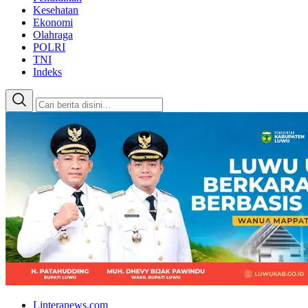
Kesehatan
Ekonomi
Olahraga
POLRI
TNI
Indeks
Linteranews.com