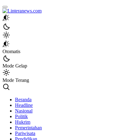
Linteranews.com
Lintas Informasi Tercepat dan Akurat
Otomatis
Mode Gelap
Mode Terang
Beranda
Headline
Nasional
Politik
Hukrim
Pemerintahan
Pariwisata
Pendidikan