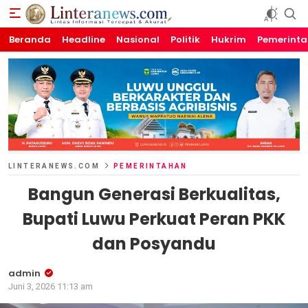
Beranda
Linteranews.com
Lintas Informasi Tercepat dan Akurat
Headline
Nasional
Politik
Hukrim
Pemerint
LINTERANEWS.COM
PEMERINTAHAN
Bangun Generasi Berkualitas,
Bupati Luwu Perkuat Peran PKK
dan Posyandu
admin
Juni 3, 2026 11:13 am