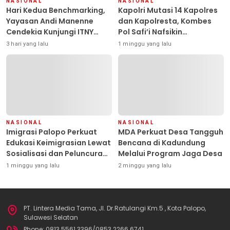
NASIONAL
NASIONAL
Hari Kedua Benchmarking,
Kapolri Mutasi 14 Kapolres
Yayasan Andi Manenne
dan Kapolresta, Kombes
Cendekia Kunjungi ITNY
Pol Safi’i Nafsikin
Yogyakarta
Mengemban Amanah
3 hari yang lalu
1 minggu yang lalu
Pimpin Polresta Kendari
NASIONAL
NASIONAL
Imigrasi Palopo Perkuat
MDA Perkuat Desa Tangguh
Edukasi Keimigrasian Lewat
Bencana di Kadundung
Sosialisasi dan Peluncuran
Melalui Program Jaga Desa
Inovasi Chatbot “IT CHIKA”
1 minggu yang lalu
2 minggu yang lalu
PT. Lintera Media Tama, Jl. Dr.Ratulangi Km.5 , Kota Palopo,
Sulawesi Selatan
Phone: 0813 5561 3396/0853 2266 6741