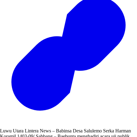
Luwu Utara Lintera News – Babinsa Desa Salulemo Serka Harman
Koramil 1403-09/ Sabbang – Baebunta menghadiri acara uji publik