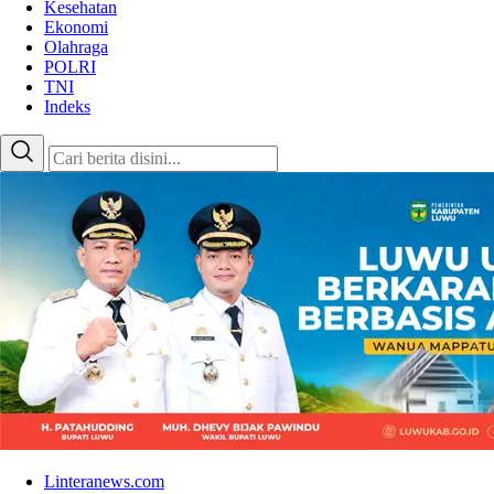
Kesehatan
Ekonomi
Olahraga
POLRI
TNI
Indeks
Linteranews.com