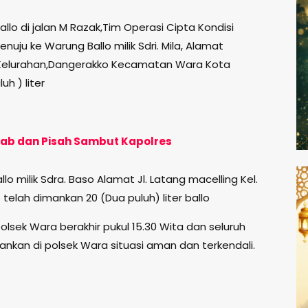
lo di jalan M Razak,Tim Operasi Cipta Kondisi
ju ke Warung Ballo milik Sdri. Mila, Alamat
 Kelurahan,Dangerakko Kecamatan Wara Kota
h ) liter
ijab dan Pisah Sambut Kapolres
 milik Sdra. Baso Alamat Jl. Latang macelling Kel.
telah dimankan 20 (Dua puluh) liter ballo
lsek Wara berakhir pukul 15.30 Wita dan seluruh
ankan di polsek Wara situasi aman dan terkendali.