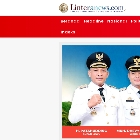
Linteranews.com
Lintas Informasi Tercepat dan Akurat
Beranda
Headline
Nasional
Poli
Indeks