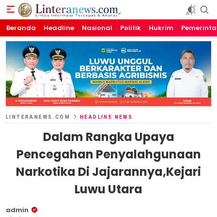
Beranda
Linteranews.com
Lintas Informasi Tercepat dan Akurat
Headline
Nasional
Politik
Hukrim
Pemerint
LINTERANEWS.COM
HEADLINE NEWS
Dalam Rangka Upaya
Pencegahan Penyalahgunaan
Narkotika Di Jajarannya,Kejari
Luwu Utara
admin