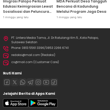
Imigrasi Palopo Perkuat
MDA Perkuat Desa Tangguh
Edukasi Keimigrasian Lewat
Bencana di Kadundung
Sosialisasi dan Peluncuran
Melalui Program Jaga Desa
Inovasi Chatbot “IT CHIKA”
1 minggu yang lalu
1 minggu yang lalu
PT. Lintera Media Tama, Jl. Dr.Ratulangi Km.5 , Kota Palopo,
Sulawesi Selatan
Phone: 0813 5561 3396/0853 2266 6741
redaksi@mail.com (Redaksi)
cs@mail.com (Customer Care)
Ikuti Kami
Jelajahi Berita di Apps Kami