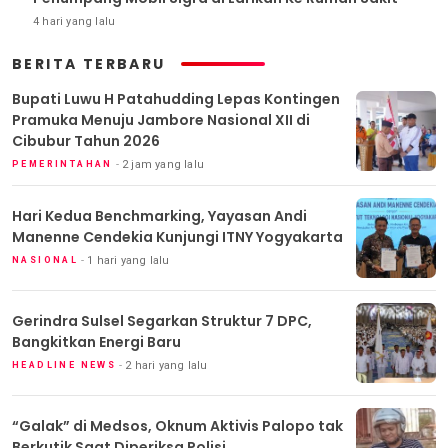
4 hari yang lalu
BERITA TERBARU
Bupati Luwu H Patahudding Lepas Kontingen
Pramuka Menuju Jambore Nasional XII di
Cibubur Tahun 2026
2 jam yang lalu
PEMERINTAHAN
Hari Kedua Benchmarking, Yayasan Andi
Manenne Cendekia Kunjungi ITNY Yogyakarta
1 hari yang lalu
NASIONAL
Gerindra Sulsel Segarkan Struktur 7 DPC,
Bangkitkan Energi Baru
2 hari yang lalu
HEADLINE NEWS
“Galak” di Medsos, Oknum Aktivis Palopo tak
Berkutik Saat Diperiksa Polisi