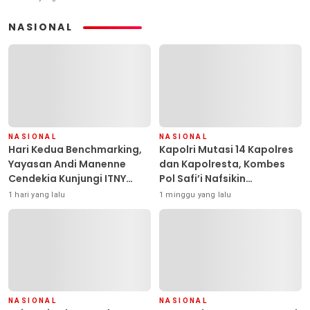
NASIONAL
NASIONAL
NASIONAL
Hari Kedua Benchmarking,
Kapolri Mutasi 14 Kapolres
Yayasan Andi Manenne
dan Kapolresta, Kombes
Cendekia Kunjungi ITNY
Pol Safi’i Nafsikin
Yogyakarta
Mengemban Amanah
1 hari yang lalu
1 minggu yang lalu
Pimpin Polresta Kendari
NASIONAL
NASIONAL